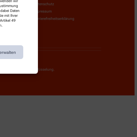
erwenden wir
Datenschutz
 Zustimmung
 dabei Daten
Impressum
e mit Ihrer
Barrierefreiheitserklärung
Artikel 49
n.
erwalten
g durch eine SSL-Verschlüsselung.