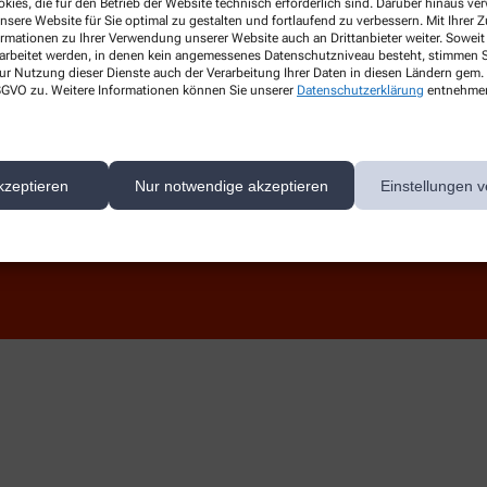
kies, die für den Betrieb der Website technisch erforderlich sind. Darüber hinaus v
Kontakt
nsere Website für Sie optimal zu gestalten und fortlaufend zu verbessern. Mit Ihrer
ormationen zu Ihrer Verwendung unserer Website auch an Drittanbieter weiter. Soweit
rarbeitet werden, in denen kein angemessenes Datenschutzniveau besteht, stimmen Si
ur Nutzung dieser Dienste auch der Verarbeitung Ihrer Daten in diesen Ländern gem. 
 DSGVO zu. Weitere Informationen können Sie unserer
Datenschutzerklärung
entnehme
kzeptieren
Nur notwendige akzeptieren
Einstellungen v
ert auf den Schutz Ihrer persönlichen Daten und garantieren die sichere Übertragun