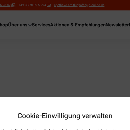
6 28 82
+49-30/78 89 56 94
apotheke.am.flughafen@t-online.de
shop
Über uns
Services
Aktionen & Empfehlungen
Newsletter
Cookie-Einwilligung verwalten
Über uns
Services
Lieferoptionen