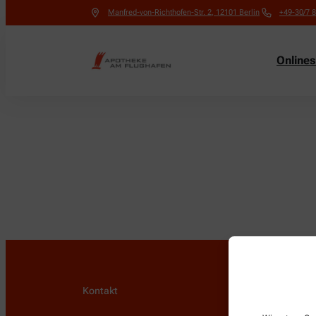
Manfred-von-Richthofen-Str. 2
,
12101
Berlin
+49-30/7 8
Online
Kontakt