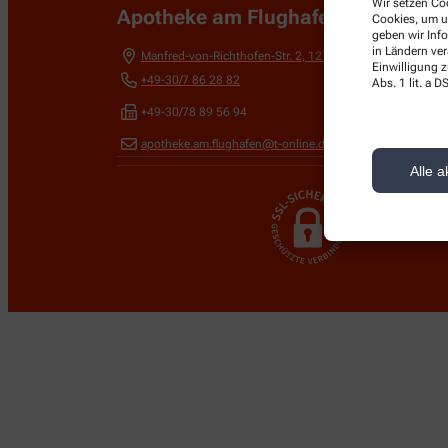
Wir setzen Coo
Apotheke am Flughafen
Cookies, um u
geben wir Inf
in Ländern ve
Manfred-von-Richthofen-Str. 2
,
12101
Berlin
Einwilligung z
+49-30/7 86 28 82
Abs. 1 lit. a
+49-30/78 89 56 94
apotheke.am.flughafen@t-online.de
Alle a
Wir legen großen W